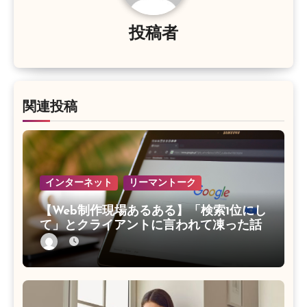
ョ
投稿者
ン
関連投稿
インターネット
リーマントーク
【Web制作現場あるある】「検索1位にし
て」とクライアントに言われて凍った話