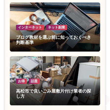
インターネット
ネット副業
ブログ教材を選ぶ前に知っておくべき
判断基準
お得
話題
高松市で良いごみ屋敷片付け業者の探
し方