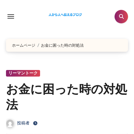
コ
ン
テ
ン
ツ
に
ホームページ
お金に困った時の対処法
ス
キ
ッ
リーマントーク
プ
お金に困った時の対処
法
投稿者