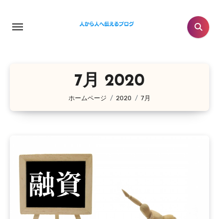
コ
ン
テ
ン
ツ
に
7月 2020
ス
ホームページ
2020
7月
キ
ッ
プ