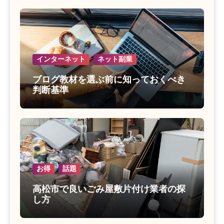
インターネット
ネット副業
ブログ教材を選ぶ前に知っておくべき
判断基準
お得
話題
高松市で良いごみ屋敷片付け業者の探
し方