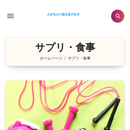
コ
ン
テ
ン
ツ
に
サプリ・食事
ス
ホームページ
サプリ・食事
キ
ッ
プ